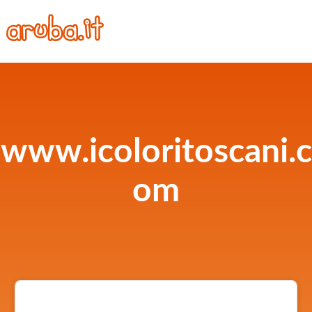
www.icoloritoscani.c
om